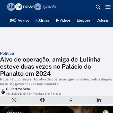
❮
voltar
Editorias
Ao vivo
Últimas
Vídeos
Eleições
Colunista
Política
Alvo de operação, amiga de Lulinha
esteve duas vezes no Palácio do
Planalto em 2024
Roberta Luchsinger foi alvo de operação que mira descontos ilegais
no INSS; governo Lula não comenta
Guilherme Seto
19/12/2025, 18:43
• Atualizado há 7 mêses