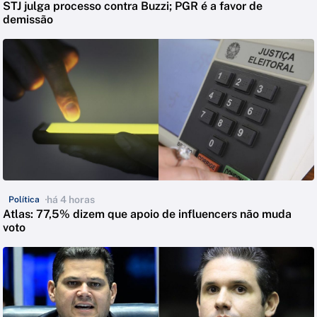
STJ julga processo contra Buzzi; PGR é a favor de
demissão
há 4 horas
Política
Atlas: 77,5% dizem que apoio de influencers não muda
voto