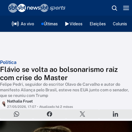
❮
voltar
Editorias
Ao vivo
Últimas
Vídeos
Eleições
Colunista
Política
Flávio se volta ao bolsonarismo raiz
com crise do Master
Felipe Pedri, seguidor do escritor Olavo de Carvalho e autor do
manifesto Aliança pelo Brasil, esteve nos EUA junto com o senador,
que se reuniu com Trump
Nathalia Fruet
27/05/2026, 17:07
• Atualizado há 2 mêses