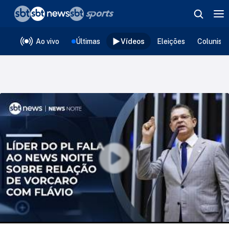
❮
voltar
Editorias
Ao vivo
Últimas
Vídeos
Eleições
Colunist