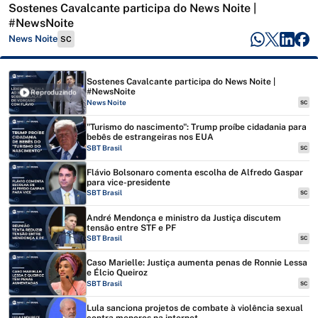
Sostenes Cavalcante participa do News Noite |
#NewsNoite
News Noite
SC
Sostenes Cavalcante participa do News Noite |
#NewsNoite
Reproduzindo
News Noite
SC
"Turismo do nascimento": Trump proíbe cidadania para
bebês de estrangeiras nos EUA
SBT Brasil
SC
Flávio Bolsonaro comenta escolha de Alfredo Gaspar
para vice-presidente
SBT Brasil
SC
André Mendonça e ministro da Justiça discutem
tensão entre STF e PF
SBT Brasil
SC
Caso Marielle: Justiça aumenta penas de Ronnie Lessa
e Élcio Queiroz
SBT Brasil
SC
Lula sanciona projetos de combate à violência sexual