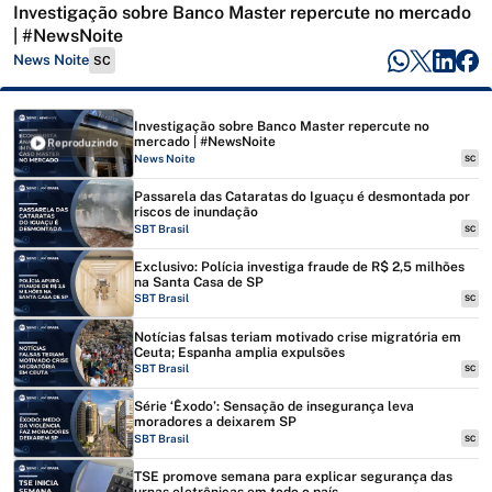
Investigação sobre Banco Master repercute no mercado
| #NewsNoite
News Noite
SC
Investigação sobre Banco Master repercute no
mercado | #NewsNoite
Reproduzindo
News Noite
SC
Passarela das Cataratas do Iguaçu é desmontada por
riscos de inundação
SBT Brasil
SC
Exclusivo: Polícia investiga fraude de R$ 2,5 milhões
na Santa Casa de SP
SBT Brasil
SC
Notícias falsas teriam motivado crise migratória em
Ceuta; Espanha amplia expulsões
SBT Brasil
SC
Série ‘Êxodo’: Sensação de insegurança leva
moradores a deixarem SP
SBT Brasil
SC
TSE promove semana para explicar segurança das