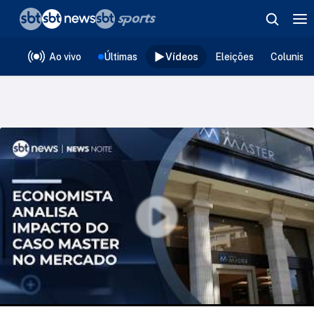
❮
voltar
Editorias
Ao vivo
Últimas
Vídeos
Eleições
Colunist