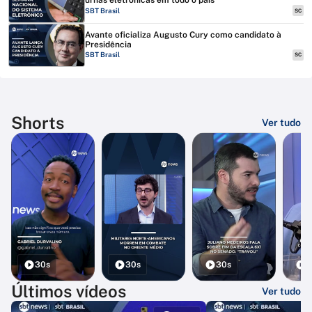
urnas eletrônicas em todo o país
SBT Brasil
SC
Avante oficializa Augusto Cury como candidato à
Presidência
SBT Brasil
SC
Shorts
Ver tudo
30s
30s
30s
3
Últimos vídeos
Ver tudo