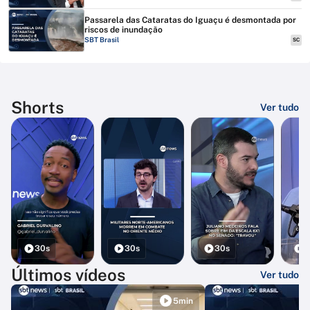
Passarela das Cataratas do Iguaçu é desmontada por
riscos de inundação
SBT Brasil
SC
Shorts
Ver tudo
30s
30s
30s
3
Últimos vídeos
Ver tudo
5min