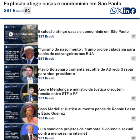
Explosão atinge casas e condomínio em São Paulo
SBT Brasil
SC
Explosão atinge casas e condomínio em São Paulo
Reproduzindo
SBT Brasil
SC
"Turismo do nascimento": Trump proíbe cidadania para
bebês de estrangeiras nos EUA
SBT Brasil
SC
Flávio Bolsonaro comenta escolha de Alfredo Gaspar
para vice-presidente
SBT Brasil
SC
André Mendonça e ministro da Justiça discutem
tensão entre STF e PF
SBT Brasil
SC
Caso Marielle: Justiça aumenta penas de Ronnie Lessa
e Élcio Queiroz
SBT Brasil
SC
Lula sanciona projetos de combate à violência sexual
contra menores na internet
SBT Brasil
SC