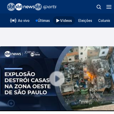
❮
voltar
Editorias
Ao vivo
Últimas
Vídeos
Eleições
Colunist