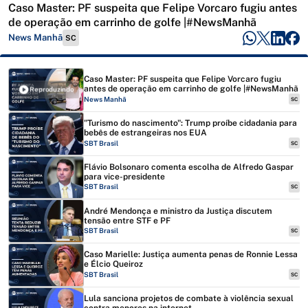
Caso Master: PF suspeita que Felipe Vorcaro fugiu antes
de operação em carrinho de golfe |#NewsManhã
News Manhã
SC
Caso Master: PF suspeita que Felipe Vorcaro fugiu
antes de operação em carrinho de golfe |#NewsManhã
Reproduzindo
News Manhã
SC
"Turismo do nascimento": Trump proíbe cidadania para
bebês de estrangeiras nos EUA
SBT Brasil
SC
Flávio Bolsonaro comenta escolha de Alfredo Gaspar
para vice-presidente
SBT Brasil
SC
André Mendonça e ministro da Justiça discutem
tensão entre STF e PF
SBT Brasil
SC
Caso Marielle: Justiça aumenta penas de Ronnie Lessa
e Élcio Queiroz
SBT Brasil
SC
Lula sanciona projetos de combate à violência sexual