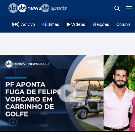
❮
voltar
Editorias
Ao vivo
Últimas
Vídeos
Eleições
Colunist