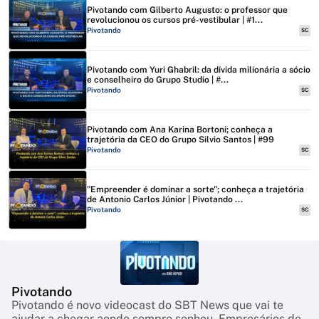
Pivotando com Gilberto Augusto: o professor que
revolucionou os cursos pré-vestibular | #1...
Pivotando
SC
Pivotando com Yuri Ghabril: da dívida milionária a sócio
e conselheiro do Grupo Studio | #...
Pivotando
SC
Pivotando com Ana Karina Bortoni; conheça a
trajetória da CEO do Grupo Silvio Santos | #99
Pivotando
SC
"Empreender é dominar a sorte"; conheça a trajetória
de Antonio Carlos Júnior | Pivotando ...
Pivotando
SC
Pivotando
Pivotando é novo videocast do SBT News que vai te
ajudar a chegar aonde sempre sonhou. Empresários de