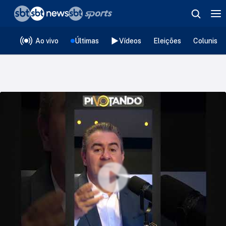
❮
voltar
Editorias
Ao vivo
Últimas
Vídeos
Eleições
Colunista