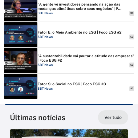
"A gente vê investidores pensando na ação das
mudanças climáticas sobre seus negócios" | F...
SBT News
SC
Fator E: o Meio Ambiente no ESG | Foco ESG #2
SBT News
SC
"A sustentabilidade vai pautar a atitude das empresas"
| Foco ESG #2
SBT News
SC
Fator S: o Social no ESG | Foco ESG #3
SBT News
SC
Últimas notícias
Ver tudo