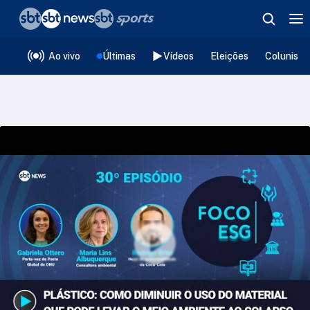
❮
voltar
Editorias
Ao vivo
Últimas
Vídeos
Eleições
Colunista