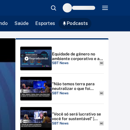
ndo
Saúde
Esportes
Podcasts
Equidade de gênero no
ambiente corporativo e as
Reproduzindo
propostas do ESG | Foco
SBT News
SC
ESG #24
"Não temos terra para
neutralizar o que foi
desmatado ano passado" |
SBT News
SC
Foco ESG #1
"Você só será lucrativo se
você for sustentável" |
Foco ESG #1
SBT News
SC