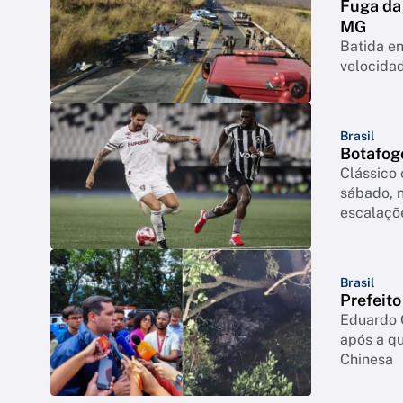
Fuga da
MG
Batida en
velocidad
Brasil
Botafogo
Clássico 
sábado, n
escalaçõ
Brasil
Prefeit
Eduardo C
após a q
Chinesa