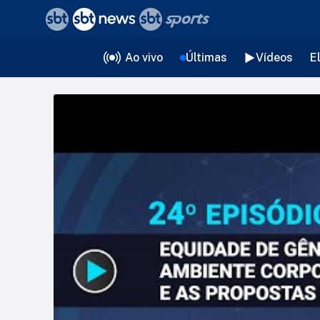
❮
voltar
Editorias
Ao vivo
Últimas
Vídeos
E