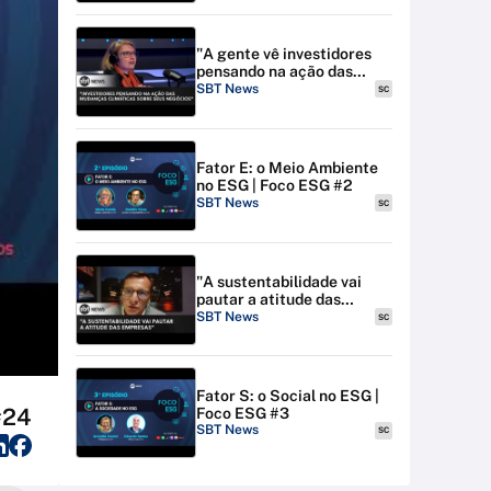
"A gente vê investidores
pensando na ação das
mudanças climáticas sobre
SBT News
SC
seus negócios" | F...
Fator E: o Meio Ambiente
no ESG | Foco ESG #2
SBT News
SC
"A sustentabilidade vai
pautar a atitude das
empresas" | Foco ESG #2
SBT News
SC
Fator S: o Social no ESG |
#24
Foco ESG #3
SBT News
SC