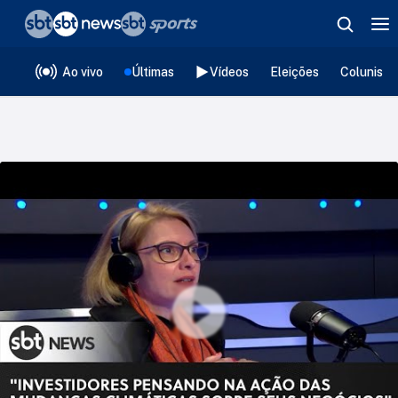
❮
voltar
Editorias
Ao vivo
Últimas
Vídeos
Eleições
Colunista