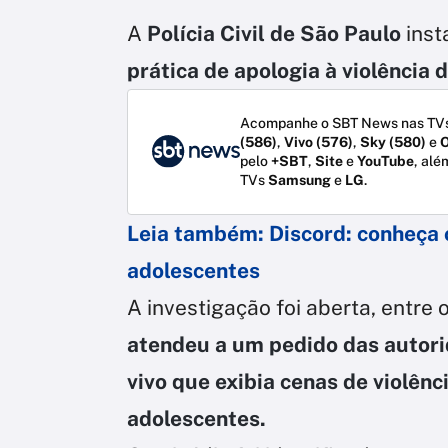
A
Polícia Civil de São Paulo
ins
prática de apologia à violência d
Acompanhe o SBT News nas TVs
(586)
,
Vivo (576)
,
Sky (580)
e
O
pelo
+SBT
,
Site
e
YouTube
, alé
TVs
Samsung
e
LG
.
Leia também:
Discord: conheça 
adolescentes
A investigação foi aberta, entre 
atendeu a um pedido das autor
vivo que exibia cenas de violênc
adolescentes.