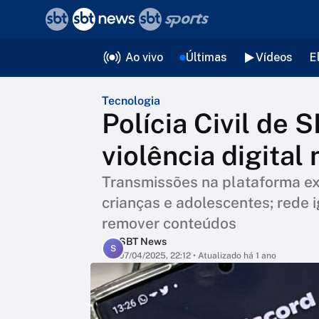
❮
voltar
Editorias
Ao vivo
Últimas
Vídeos
E
Tecnologia
Polícia Civil de 
violência digital
Transmissões na plataforma ex
crianças e adolescentes; rede 
remover conteúdos
SBT News
S
07/04/2025, 22:12
• Atualizado há 1 ano