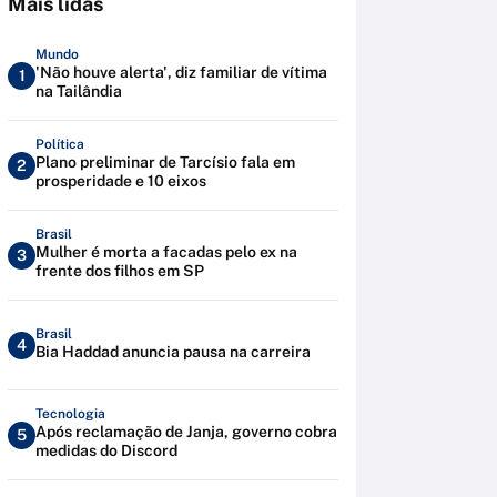
Mais lidas
Mundo
'Não houve alerta', diz familiar de vítima
1
na Tailândia
Política
Plano preliminar de Tarcísio fala em
2
prosperidade e 10 eixos
Brasil
Mulher é morta a facadas pelo ex na
3
frente dos filhos em SP
Brasil
4
Bia Haddad anuncia pausa na carreira
Tecnologia
Após reclamação de Janja, governo cobra
5
medidas do Discord