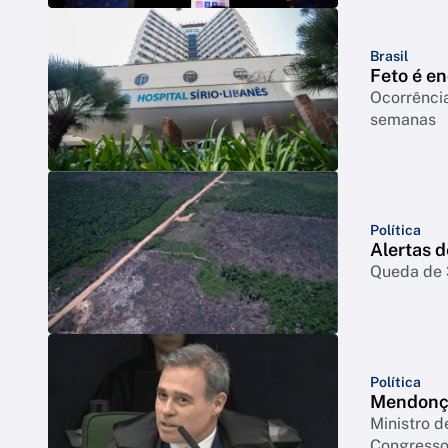
Brasil
Feto é e
Ocorrência
semanas
Política
Alertas 
Queda de 3
Política
Mendonça
Ministro d
Congresso 