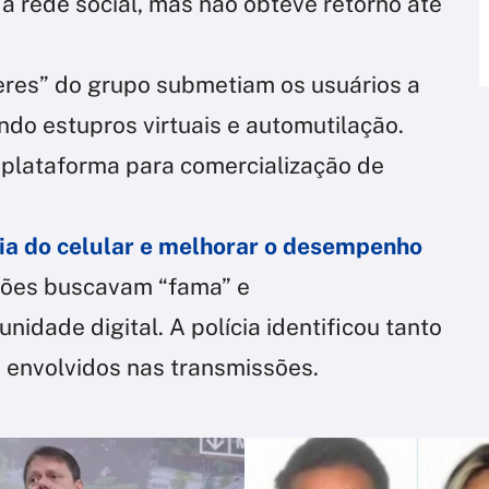
a rede social, mas não obteve retorno até
deres” do grupo submetiam os usuários a
uindo estupros virtuais e automutilação.
plataforma para comercialização de
ria do celular e melhorar o desempenho
sões buscavam “fama” e
idade digital. A polícia identificou tanto
 envolvidos nas transmissões.