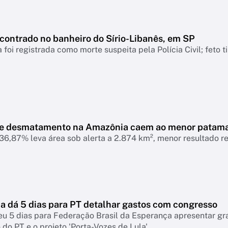
ncontrado no banheiro do Sírio-Libanês, em SP
 foi registrada como morte suspeita pela Polícia Civil; feto 
de desmatamento na Amazônia caem ao menor patam
6,87% leva área sob alerta a 2.874 km², menor resultado r
 dá 5 dias para PT detalhar gastos com congresso
eu 5 dias para Federação Brasil da Esperança apresentar g
do PT e o projeto 'Porta-Vozes de Lula'