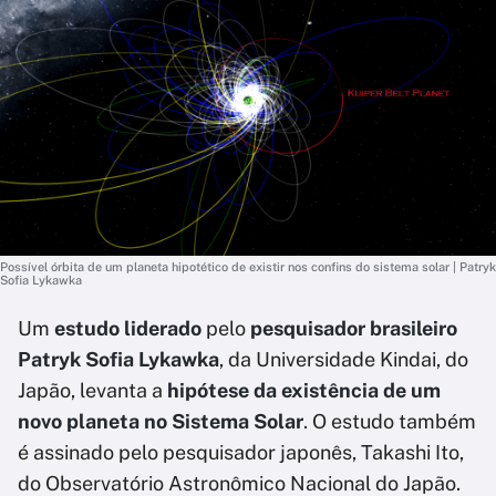
Possível órbita de um planeta hipotético de existir nos confins do sistema solar | Patryk
Sofia Lykawka
Um
estudo liderado
pelo
pesquisador brasileiro
Patryk Sofia Lykawka
, da Universidade Kindai, do
Japão, levanta a
hipótese da existência de um
novo planeta no Sistema Solar
. O estudo também
é assinado pelo pesquisador japonês, Takashi Ito,
do Observatório Astronômico Nacional do Japão.