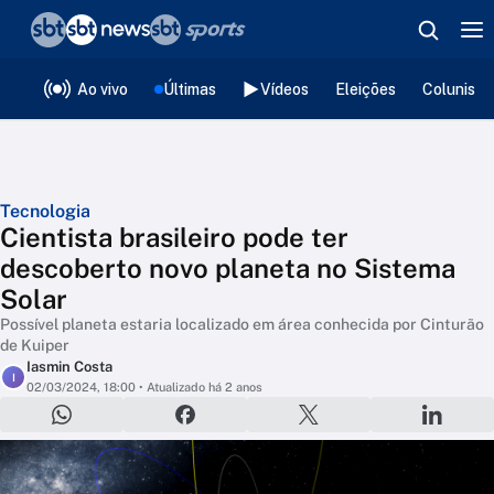
❮
voltar
Editorias
Ao vivo
Últimas
Vídeos
Eleições
Colunista
Tecnologia
Cientista brasileiro pode ter
descoberto novo planeta no Sistema
Solar
Possível planeta estaria localizado em área conhecida por Cinturão
de Kuiper
Iasmin Costa
I
02/03/2024, 18:00
• Atualizado há 2 anos