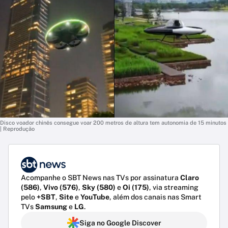
Disco voador chinês consegue voar 200 metros de altura tem autonomia de 15 minutos
| Reprodução
Acompanhe o SBT News nas TVs por assinatura
Claro
(586)
,
Vivo (576)
,
Sky (580)
e
Oi (175)
, via streaming
pelo
+SBT
,
Site
e
YouTube
, além dos canais nas Smart
TVs
Samsung
e
LG
.
Siga no Google Discover