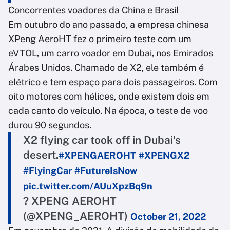
Concorrentes voadores da China e Brasil
Em outubro do ano passado, a empresa chinesa
XPeng AeroHT fez o primeiro teste com um
eVTOL, um carro voador em Dubai, nos Emirados
Árabes Unidos. Chamado de X2, ele também é
elétrico e tem espaço para dois passageiros. Com
oito motores com hélices, onde existem dois em
cada canto do veículo. Na época, o teste de voo
durou 90 segundos.
X2 flying car took off in Dubai's
desert.
#XPENGAEROHT
#XPENGX2
#FlyingCar
#FutureIsNow
pic.twitter.com/AUuXpzBq9n
? XPENG AEROHT
(@XPENG_AEROHT)
October 21, 2022