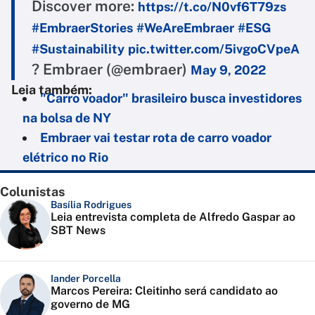
Discover more:
https://t.co/N0vf6T79zs
#EmbraerStories
#WeAreEmbraer
#ESG
#Sustainability
pic.twitter.com/5ivgoCVpeA
? Embraer (@embraer)
May 9, 2022
Leia também:
"Carro voador" brasileiro busca investidores
na bolsa de NY
Embraer vai testar rota de carro voador
elétrico no Rio
Colunistas
Basília Rodrigues
Leia entrevista completa de Alfredo Gaspar ao
SBT News
Iander Porcella
Marcos Pereira: Cleitinho será candidato ao
governo de MG