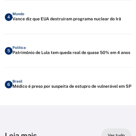
Mundo
4
Vance diz que EUA destruíram programa nuclear do Irã
Política
5
Patrimônio de Lula tem queda real de quase 50% em 4 anos
Brasil
6
Médico é preso por suspeita de estupro de vulnerável em SP
Leia mais
Ver tudo