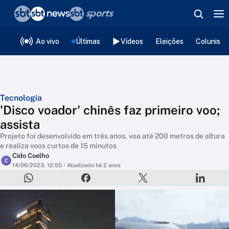
❮
voltar
Editorias
Ao vivo
Últimas
Vídeos
Eleições
Colunista
Tecnologia
'Disco voador' chinês faz primeiro voo;
assista
Projeto foi desenvolvido em três anos, voa até 200 metros de altura
e realiza voos curtos de 15 minutos
Cido Coelho
C
14/06/2023, 12:55
• Atualizado há 2 anos