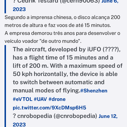
? Cedrik Testard (@cern90063)
June 6,
2023
Segundo a imprensa chinesa, o disco alcança 200
metros de altura e faz voos de até 15 minutos.
A empresa demorou três anos para desenvolver o
veículo voador "de outro mundo".
The aircraft, developed by iUFO (????),
has a flight time of 15 minutes and a
lift of 200 m. With a maximum speed of
50 kph horizontally, the device is able
to switch between automatic and
manual modes of flying.
#Shenzhen
#eVTOL
#UAV
#drone
pic.twitter.com/9XcDMsp6H5
? cnrobopedia (@cnrobopedia)
June 12,
2023