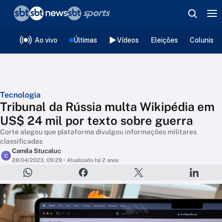
❮
voltar
Editorias
Ao vivo
Últimas
Vídeos
Eleições
Colunista
Tecnologia
Tribunal da Rússia multa Wikipédia em
US$ 24 mil por texto sobre guerra
Corte alegou que plataforma divulgou informações militares
classificadas
Camila Stucaluc
C
28/04/2023, 09:29
• Atualizado há 2 anos