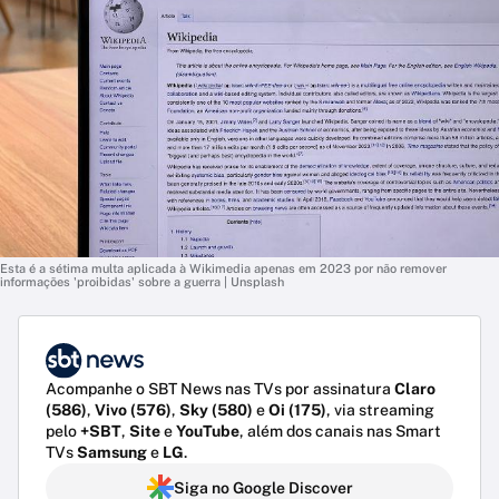
Esta é a sétima multa aplicada à Wikimedia apenas em 2023 por não remover
informações 'proibidas' sobre a guerra | Unsplash
Acompanhe o SBT News nas TVs por assinatura
Claro
(586)
,
Vivo (576)
,
Sky (580)
e
Oi (175)
, via streaming
pelo
+SBT
,
Site
e
YouTube
, além dos canais nas Smart
TVs
Samsung
e
LG
.
Siga no Google Discover