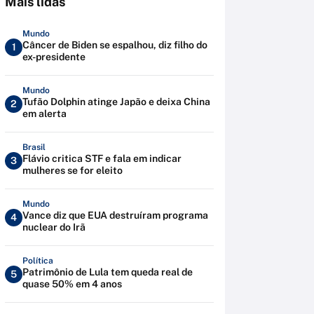
Mais lidas
Mundo
Câncer de Biden se espalhou, diz filho do
1
ex-presidente
Mundo
Tufão Dolphin atinge Japão e deixa China
2
em alerta
Brasil
Flávio critica STF e fala em indicar
3
mulheres se for eleito
Mundo
Vance diz que EUA destruíram programa
4
nuclear do Irã
Política
Patrimônio de Lula tem queda real de
5
quase 50% em 4 anos