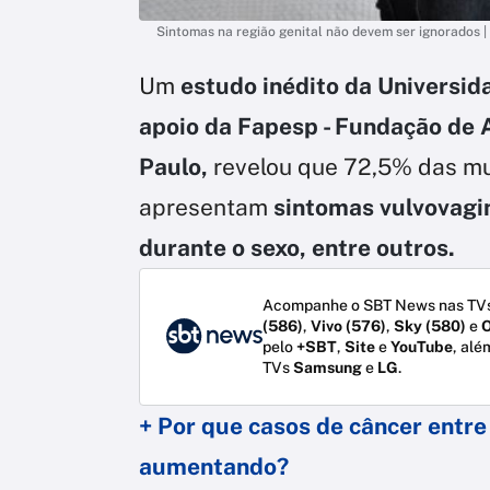
Sintomas na região genital não devem ser ignorados |
Um
estudo inédito da Universid
apoio da Fapesp - Fundação de
Paulo,
revelou que 72,5% das mu
apresentam
sintomas vulvovagin
durante o sexo, entre outros.
Acompanhe o SBT News nas TVs
(586)
,
Vivo (576)
,
Sky (580)
e
O
pelo
+SBT
,
Site
e
YouTube
, alé
TVs
Samsung
e
LG
.
+ Por que casos de câncer entr
aumentando?