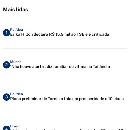
Mais lidas
Política
1
Erika Hilton declara R$ 15,9 mil ao TSE e é criticada
Mundo
2
'Não houve alerta', diz familiar de vítima na Tailândia
Política
3
Plano preliminar de Tarcísio fala em prosperidade e 10 eixos
Brasil
4