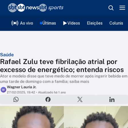
❮
voltar
Editorias
Ao vivo
Últimas
Vídeos
Eleições
Colunista
Saúde
Rafael Zulu teve fibrilação atrial por
excesso de energético; entenda riscos
Ator e modelo disse que teve medo de morrer após ingerir bebida em
uma tarde de domingo com a família; saiba mais
Wagner Lauria Jr.
W
27/02/2025, 19:42
• Atualizado há 1 ano