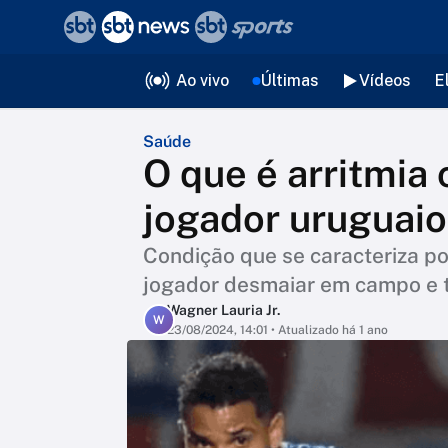
❮
voltar
Editorias
Ao vivo
Últimas
Vídeos
E
Saúde
O que é arritmia 
jogador uruguaio 
Condição que se caracteriza po
jogador desmaiar em campo e t
Wagner Lauria Jr.
W
23/08/2024, 14:01
• Atualizado há 1 ano