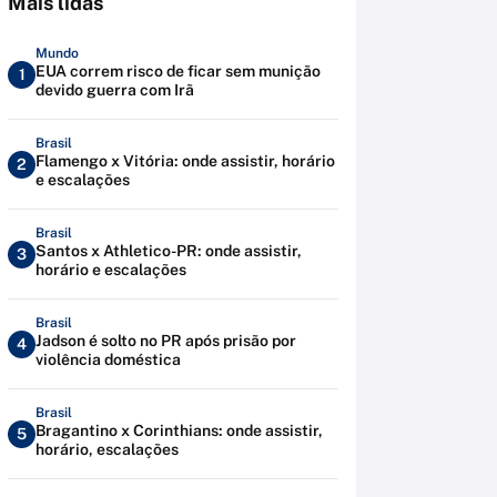
Mais lidas
Mundo
EUA correm risco de ficar sem munição
1
devido guerra com Irã
Brasil
Flamengo x Vitória: onde assistir, horário
2
e escalações
Brasil
Santos x Athletico-PR: onde assistir,
3
horário e escalações
Brasil
Jadson é solto no PR após prisão por
4
violência doméstica
Brasil
Bragantino x Corinthians: onde assistir,
5
horário, escalações