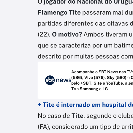
O
jogador do Nacional do Urugua
Flamengo Tite
passaram mal dur
partidas diferentes das oitavas d
(22).
O motivo?
Ambos tiveram 
que se caracteriza por um batime
descrito por muitas pessoas com
Acompanhe o SBT News nas TVs
(586)
,
Vivo (576)
,
Sky (580)
e
O
pelo
+SBT
,
Site
e
YouTube
, alé
TVs
Samsung
e
LG
.
+ Tite é internado em hospital d
No caso de
Tite
, segundo o clube
(FA), considerado um tipo de arrit