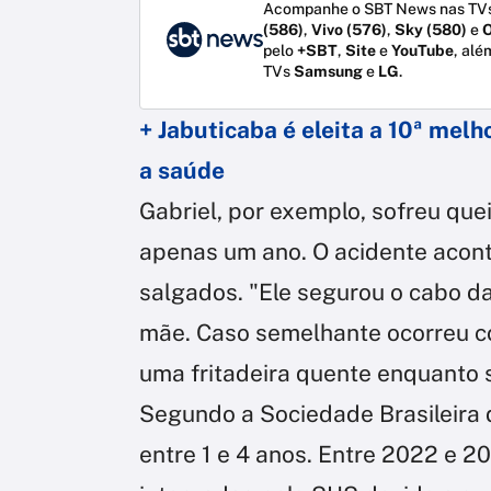
Acompanhe o SBT News nas TVs
(586)
,
Vivo (576)
,
Sky (580)
e
O
pelo
+SBT
,
Site
e
YouTube
, alé
TVs
Samsung
e
LG
.
+ Jabuticaba é eleita a 10ª melh
a saúde
Gabriel, por exemplo, sofreu q
apenas um ano. O acidente acont
salgados. "Ele segurou o cabo d
mãe. Caso semelhante ocorreu c
uma fritadeira quente enquanto s
Segundo a Sociedade Brasileira d
entre 1 e 4 anos. Entre 2022 e 2