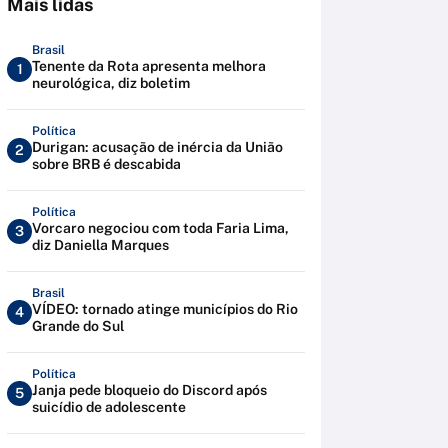
Mais lidas
Brasil
Tenente da Rota apresenta melhora
1
neurológica, diz boletim
Política
Durigan: acusação de inércia da União
2
sobre BRB é descabida
Política
Vorcaro negociou com toda Faria Lima,
3
diz Daniella Marques
Brasil
VÍDEO: tornado atinge municípios do Rio
4
Grande do Sul
Política
Janja pede bloqueio do Discord após
5
suicídio de adolescente