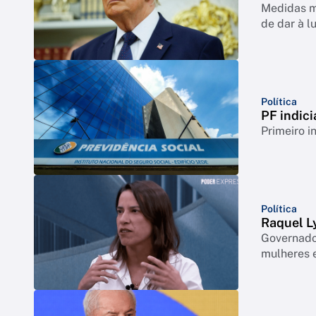
Medidas mi
de dar à l
Política
PF indici
Primeiro i
Política
Raquel Ly
Governador
mulheres e