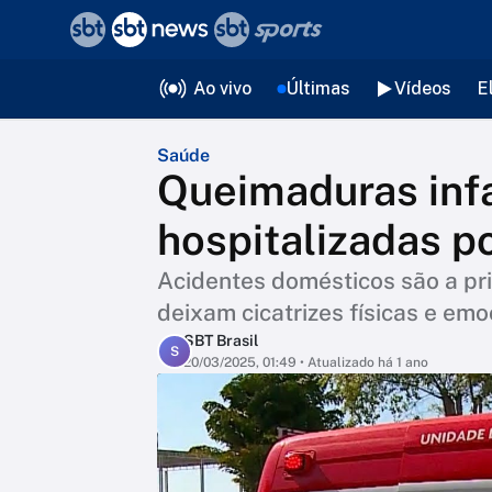
❮
voltar
Editorias
Ao vivo
Últimas
Vídeos
E
Saúde
Queimaduras infa
hospitalizadas po
Acidentes domésticos são a pri
deixam cicatrizes físicas e emo
SBT Brasil
S
20/03/2025, 01:49
• Atualizado há 1 ano