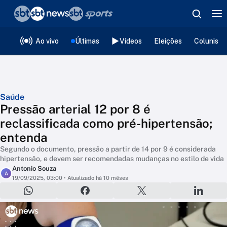
❮
voltar
Editorias
Ao vivo
Últimas
Vídeos
Eleições
Colunista
Saúde
Pressão arterial 12 por 8 é
reclassificada como pré-hipertensão;
entenda
Segundo o documento, pressão a partir de 14 por 9 é considerada
hipertensão, e devem ser recomendadas mudanças no estilo de vida
Antonio Souza
A
19/09/2025, 03:00
• Atualizado há 10 mêses