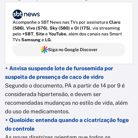
Acompanhe o SBT News nas TVs por assinatura
Claro
(586)
,
Vivo (576)
,
Sky (580)
e
Oi (175)
, via streaming
pelo
+SBT
,
Site
e
YouTube
, além dos canais nas Smart
TVs
Samsung
e
LG
.
Siga no Google Discover
+
Anvisa suspende lote de furosemida por
suspeita de presença de caco de vidro
Segundo o documento, PA a partir de 14 por 9 é
considerada hipertensão, e devem ser
recomendadas mudanças no estilo de vida, além
do uso de medicamentos.
+
Queloide: entenda quando a cicatrização foge
do controle
As novas diretrizes orientam que todos os