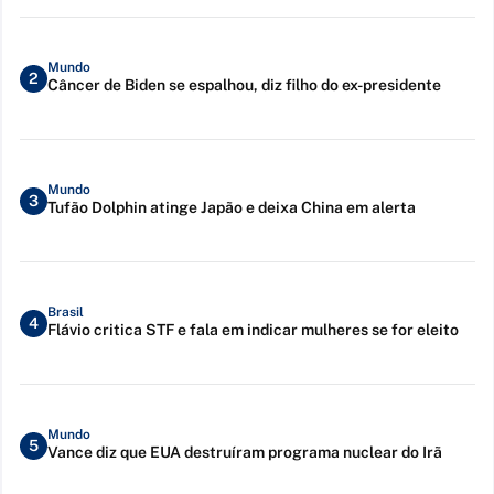
Mundo
2
Câncer de Biden se espalhou, diz filho do ex-presidente
Mundo
3
Tufão Dolphin atinge Japão e deixa China em alerta
Brasil
4
Flávio critica STF e fala em indicar mulheres se for eleito
Mundo
5
Vance diz que EUA destruíram programa nuclear do Irã