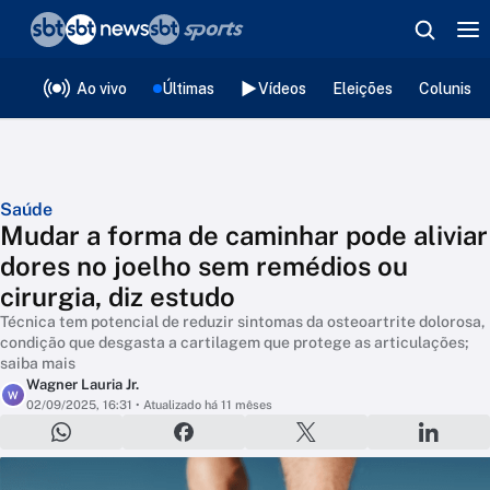
❮
voltar
Editorias
Ao vivo
Últimas
Vídeos
Eleições
Colunista
Saúde
Mudar a forma de caminhar pode aliviar
dores no joelho sem remédios ou
cirurgia, diz estudo
Técnica tem potencial de reduzir sintomas da osteoartrite dolorosa,
condição que desgasta a cartilagem que protege as articulações;
saiba mais
Wagner Lauria Jr.
W
02/09/2025, 16:31
• Atualizado há 11 mêses