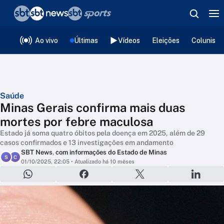
❮
voltar
Editorias
Ao vivo
Últimas
Vídeos
Eleições
Colunista
Saúde
Minas Gerais confirma mais duas
mortes por febre maculosa
Estado já soma quatro óbitos pela doença em 2025, além de 29
casos confirmados e 13 investigações em andamento
SBT News
,
com informações do Estado de Minas
S
C
01/10/2025, 22:05
• Atualizado há 10 mêses