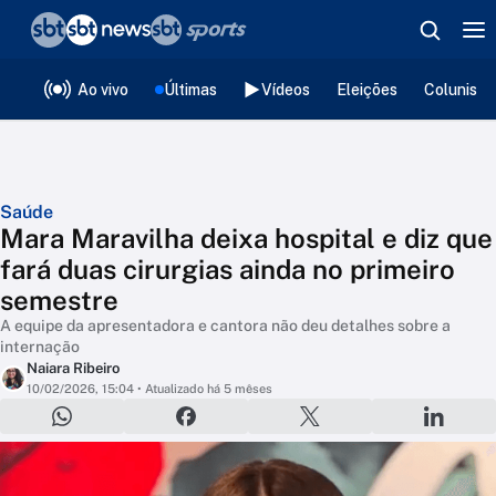
❮
voltar
Editorias
Ao vivo
Últimas
Vídeos
Eleições
Colunista
Saúde
Mara Maravilha deixa hospital e diz que
fará duas cirurgias ainda no primeiro
semestre
A equipe da apresentadora e cantora não deu detalhes sobre a
internação
Naiara Ribeiro
10/02/2026, 15:04
• Atualizado há 5 mêses