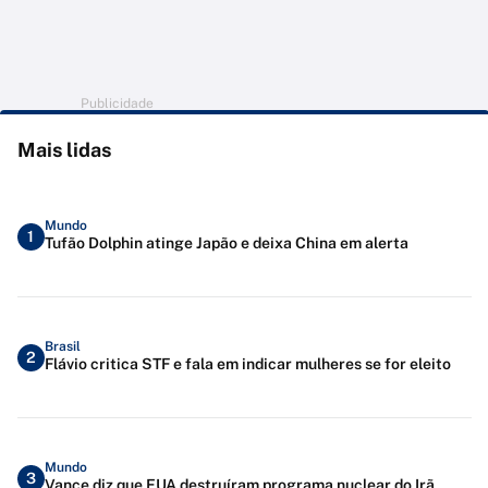
Publicidade
Mais lidas
Mundo
1
Tufão Dolphin atinge Japão e deixa China em alerta
Brasil
2
Flávio critica STF e fala em indicar mulheres se for eleito
Mundo
3
Vance diz que EUA destruíram programa nuclear do Irã