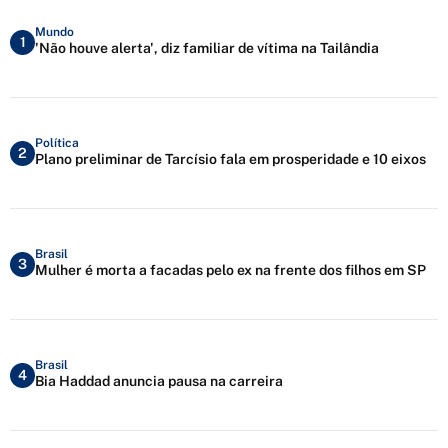
Mundo
1
'Não houve alerta', diz familiar de vítima na Tailândia
Política
2
Plano preliminar de Tarcísio fala em prosperidade e 10 eixos
Brasil
3
Mulher é morta a facadas pelo ex na frente dos filhos em SP
Brasil
4
Bia Haddad anuncia pausa na carreira