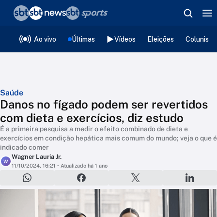
❮
voltar
Editorias
Ao vivo
Últimas
Vídeos
Eleições
Colunista
Saúde
Danos no fígado podem ser revertidos
com dieta e exercícios, diz estudo
É a primeira pesquisa a medir o efeito combinado de dieta e
exercícios em condição hepática mais comum do mundo; veja o que é
indicado comer
Wagner Lauria Jr.
W
11/10/2024, 16:21
• Atualizado há 1 ano