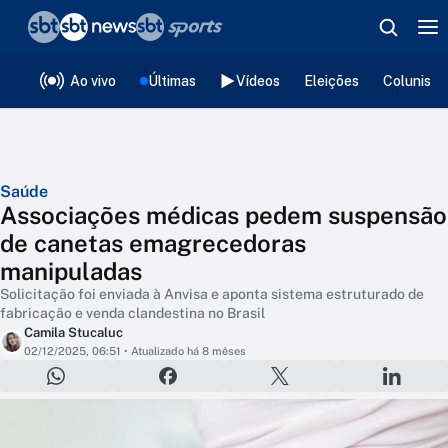
❮
voltar
Editorias
Ao vivo
Últimas
Vídeos
Eleições
Colunista
Saúde
Associações médicas pedem suspensão
de canetas emagrecedoras
manipuladas
Solicitação foi enviada à Anvisa e aponta sistema estruturado de
fabricação e venda clandestina no Brasil
Camila Stucaluc
02/12/2025, 06:51
• Atualizado há 8 mêses