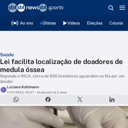
❮
voltar
Editorias
Ao vivo
Últimas
Vídeos
Eleições
Colunista
Saúde
Lei facilita localização de doadores de
medula óssea
Segundo o INCA, cerca de 650 brasileiros aguardam na fila por um
doador
Luciane Kohlmann
L
11/01/2023, 22:07
• Atualizado há 2 anos