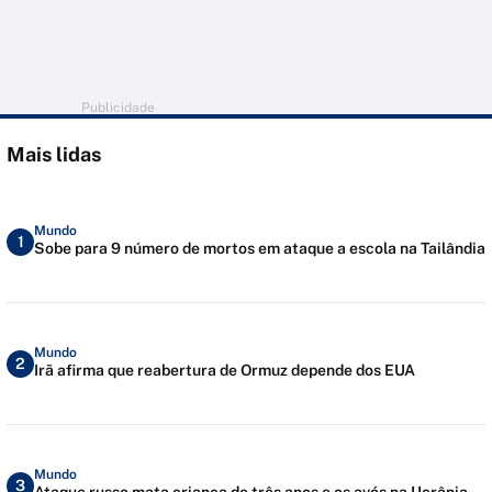
Publicidade
Mais lidas
Mundo
1
Sobe para 9 número de mortos em ataque a escola na Tailândia
Mundo
2
Irã afirma que reabertura de Ormuz depende dos EUA
Mundo
3
Ataque russo mata criança de três anos e os avós na Ucrânia