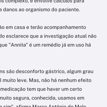
s complexo, e envolve cálculos para
ja danos ao organismo do paciente.
ção em casa e terão acompanhamento
do esclarece que a investigação atual não
que "Annita" é um remédio já em uso há
ns são desconforto gástrico, algum grau
l muito leve. Mas, não há nenhum efeito
da medicação tem que haver um certo
muito segura, conhecida, usamos em
a sim", afirma Marco Antônio de Melo.