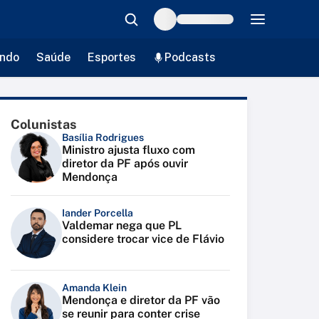
ndo
Saúde
Esportes
Podcasts
Colunistas
Basília Rodrigues
Ministro ajusta fluxo com
diretor da PF após ouvir
Mendonça
Iander Porcella
Valdemar nega que PL
considere trocar vice de Flávio
Amanda Klein
Mendonça e diretor da PF vão
se reunir para conter crise