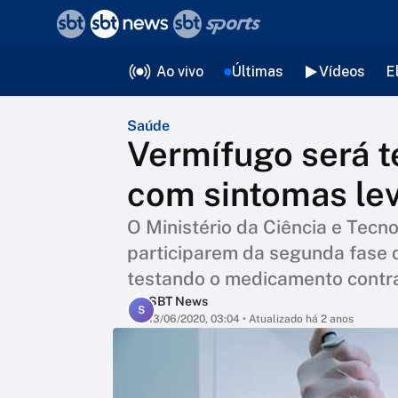
❮
voltar
Editorias
Ao vivo
Últimas
Vídeos
E
Saúde
Vermífugo será t
com sintomas lev
O Ministério da Ciência e Tecn
participarem da segunda fase
testando o medicamento contr
SBT News
S
13/06/2020, 03:04
• Atualizado há 2 anos