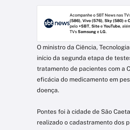
Acompanhe o SBT News nas TVs
(586)
,
Vivo (576)
,
Sky (580)
e
O
pelo
+SBT
,
Site
e
YouTube
, alé
TVs
Samsung
e
LG
.
O ministro da Ciência, Tecnologi
início da segunda etapa de teste
tratamento de pacientes com a Co
eficácia do medicamento em pes
doença.
Pontes foi à cidade de São Caeta
realizado o cadastramento dos p