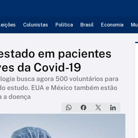
leições
Colunistas
Política
Brasil
Economia
Mu
estado em pacientes
es da Covid-19
ologia busca agora 500 voluntários para
 do estudo. EUA e México também estão
a a doença