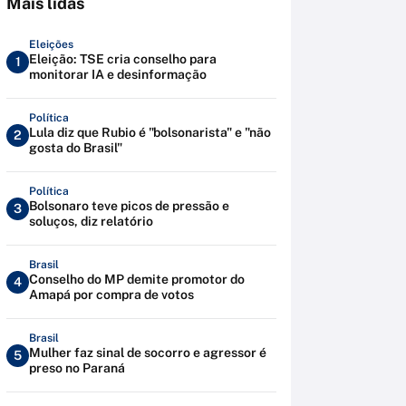
Mais lidas
Eleições
Eleição: TSE cria conselho para
1
monitorar IA e desinformação
Política
Lula diz que Rubio é "bolsonarista" e "não
2
gosta do Brasil"
Política
Bolsonaro teve picos de pressão e
3
soluços, diz relatório
Brasil
Conselho do MP demite promotor do
4
Amapá por compra de votos
Brasil
Mulher faz sinal de socorro e agressor é
5
preso no Paraná