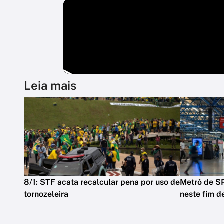
Leia mais
8/1: STF acata recalcular pena por uso de
Metrô de SP
tornozeleira
neste fim 