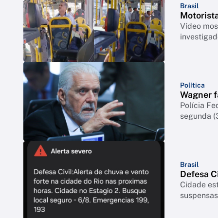
Brasil
Motorista
Vídeo most
investigad
Política
Wagner fa
Polícia Fe
segunda (
Brasil
Defesa Ci
Cidade est
suspensas