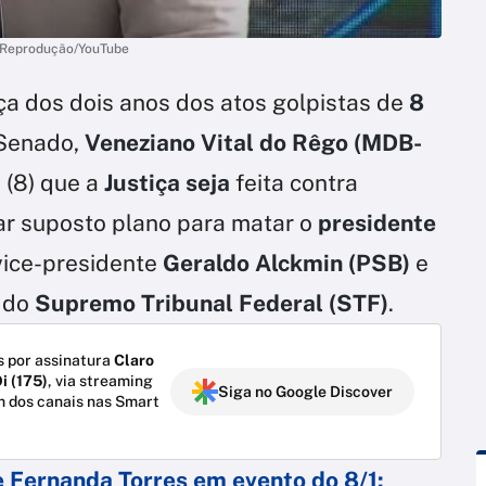
| Reprodução/YouTube
a dos dois anos dos atos golpistas de
8
 Senado,
Veneziano Vital do Rêgo (MDB-
 (8) que a
Justiça seja
feita contra
ar suposto plano para matar o
presidente
 vice-presidente
Geraldo Alckmin (PSB)
e
, do
Supremo Tribunal Federal (STF)
.
 por assinatura
Claro
i (175)
, via streaming
Siga no Google Discover
m dos canais nas Smart
 e Fernanda Torres em evento do 8/1: