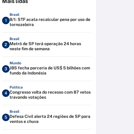
Mais lidas
Brasil
8/1: STF acata recalcular pena por uso de
1
tornozeleira
Brasil
Metrô de SP terá operação 24 horas
2
neste fim de semana
Mundo
JBS fecha parceria de US$ 5 bilhões com
3
fundo da Indonésia
Política
Congresso volta do recesso com 87 vetos
4
travando votações
Brasil
Defesa Civil alerta 24 regiões de SP para
5
ventos e chuva