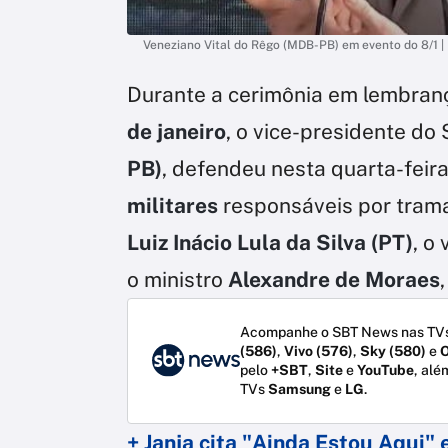
Veneziano Vital do Rêgo (MDB-PB) em evento do 8/1 
Durante a cerimônia em lembranç
de janeiro
, o vice-presidente do
PB)
, defendeu nesta quarta-feira
militares
responsáveis por tram
Luiz Inácio Lula da Silva (PT)
, o
o ministro
Alexandre de Moraes
Acompanhe o SBT News nas TVs
(586)
,
Vivo (576)
,
Sky (580)
e
O
pelo
+SBT
,
Site
e
YouTube
, alé
TVs
Samsung
e
LG
.
+ Janja cita "Ainda Estou Aqui"