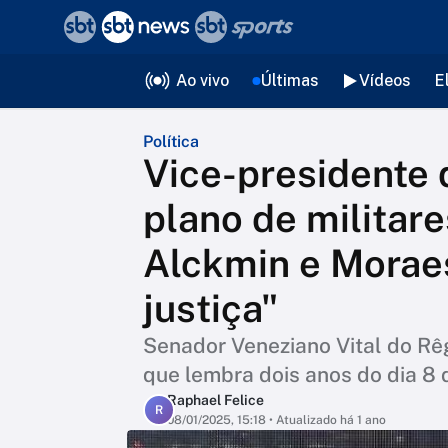
❮
voltar
Editorias
Ao vivo
Últimas
Vídeos
E
Política
Vice-presidente 
plano de militare
Alckmin e Moraes
justiça"
Senador Veneziano Vital do Rê
que lembra dois anos do dia 8 
Raphael Felice
R
08/01/2025, 15:18
• Atualizado há 1 ano