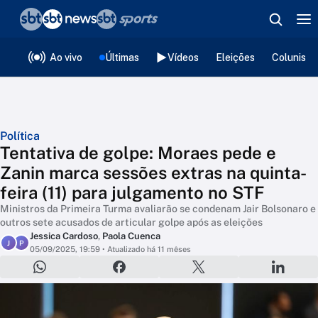
❮
voltar
Editorias
Ao vivo
Últimas
Vídeos
Eleições
Colunista
Política
Tentativa de golpe: Moraes pede e
Zanin marca sessões extras na quinta-
feira (11) para julgamento no STF
Ministros da Primeira Turma avaliarão se condenam Jair Bolsonaro e
outros sete acusados de articular golpe após as eleições
Jessica Cardoso
,
Paola Cuenca
J
P
05/09/2025, 19:59
• Atualizado há 11 mêses