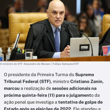
O ministro do STF Alexandre de Moraes | Fellipe Sampaio/STF
O presidente da Primeira Turma do
Supremo
Tribunal Federal (STF)
, ministro
Cristiano Zanin,
marcou
a realização de
sessões adicionais na
próxima quinta-feira (11) para o julgament
o da
ação penal que investiga a
tentativa de golpe de
Estado após as eleições de 2022.
Ele atendeu a