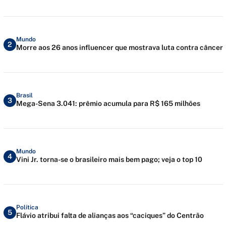
Mundo
2
Morre aos 26 anos influencer que mostrava luta contra câncer
Brasil
3
Mega-Sena 3.041: prêmio acumula para R$ 165 milhões
Mundo
4
Vini Jr. torna-se o brasileiro mais bem pago; veja o top 10
Política
5
Flávio atribui falta de alianças aos “caciques” do Centrão