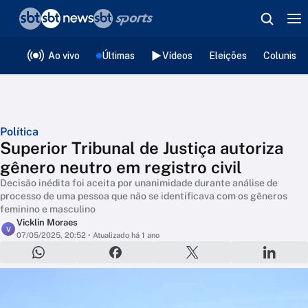
❮
voltar
Editorias
Ao vivo
Últimas
Vídeos
Eleições
Colunista
Política
Superior Tribunal de Justiça autoriza
gênero neutro em registro civil
Decisão inédita foi aceita por unanimidade durante análise de
processo de uma pessoa que não se identificava com os gêneros
feminino e masculino
Vicklin Moraes
V
07/05/2025, 20:52
• Atualizado há 1 ano