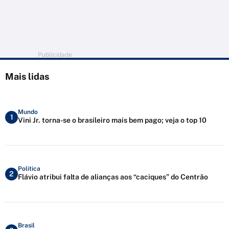
Publicidade
Mais lidas
Mundo
1
Vini Jr. torna-se o brasileiro mais bem pago; veja o top 10
Política
2
Flávio atribui falta de alianças aos “caciques” do Centrão
Brasil