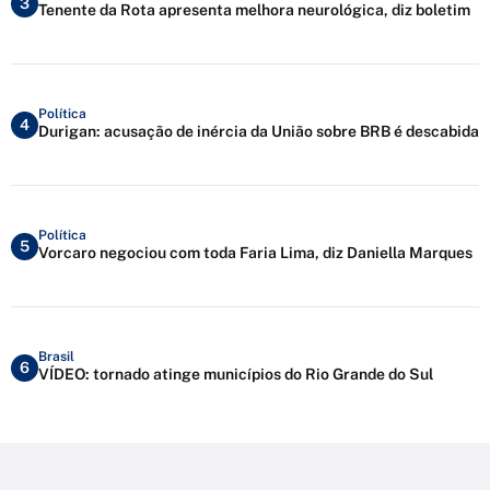
3
Tenente da Rota apresenta melhora neurológica, diz boletim
Política
4
Durigan: acusação de inércia da União sobre BRB é descabida
Política
5
Vorcaro negociou com toda Faria Lima, diz Daniella Marques
Brasil
6
VÍDEO: tornado atinge municípios do Rio Grande do Sul