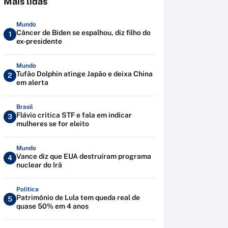
Mais lidas
Mundo
Câncer de Biden se espalhou, diz filho do
1
ex-presidente
Mundo
Tufão Dolphin atinge Japão e deixa China
2
em alerta
Brasil
Flávio critica STF e fala em indicar
3
mulheres se for eleito
Mundo
Vance diz que EUA destruíram programa
4
nuclear do Irã
Política
Patrimônio de Lula tem queda real de
5
quase 50% em 4 anos