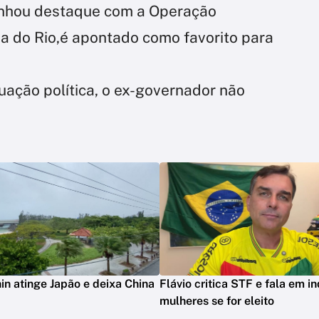
 ganhou destaque com a Operação
ria do Rio,é apontado como favorito para
uação política, o ex-governador não
in atinge Japão e deixa China
Flávio critica STF e fala em in
mulheres se for eleito