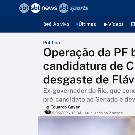
❮
voltar
Editorias
Ao vivo
Últimas
Vídeos
E
Política
Operação da PF 
candidatura de C
desgaste de Fláv
Ex-governador do Rio, que cond
pré-candidato ao Senado e deve
Eduardo Gayer
15/05/2026, 13:34
• Atualizado há 2 mêses