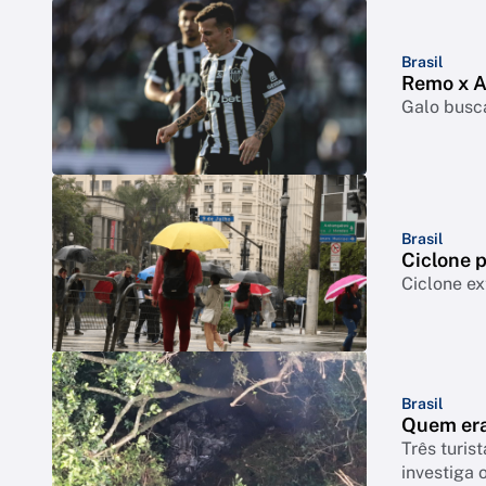
Brasil
Remo x At
Galo busca
Brasil
Ciclone p
Ciclone ex
Brasil
Quem era
Três turis
investiga 