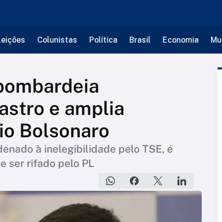
leições
Colunistas
Política
Brasil
Economia
Mu
bombardeia
astro e amplia
io Bolsonaro
enado à inelegibilidade pelo TSE, é
 ser rifado pelo PL