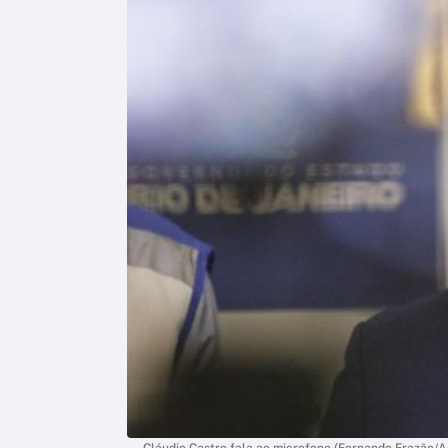
Cláudio Castro fala ao microfone (Fernando Frazão/A