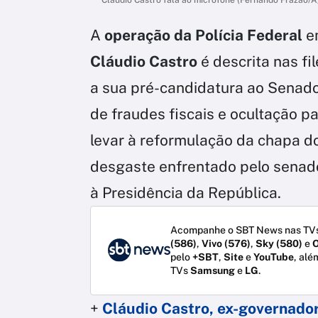
A
operação da Polícia Federal
em
Cláudio Castro
é descrita nas f
a sua pré-candidatura ao Senad
de fraudes fiscais e ocultação pa
levar à reformulação da chapa d
desgaste enfrentado pelo senado
à Presidência da República.
Acompanhe o SBT News nas TVs
(586)
,
Vivo (576)
,
Sky (580)
e
O
pelo
+SBT
,
Site
e
YouTube
, alé
TVs
Samsung
e
LG
.
+
Cláudio Castro, ex-governador 