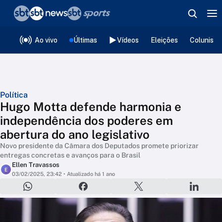
❮
voltar
Editorias
Ao vivo
Últimas
Vídeos
Eleições
Colunista
Política
Hugo Motta defende harmonia e
independência dos poderes em
abertura do ano legislativo
Novo presidente da Câmara dos Deputados promete priorizar
entregas concretas e avanços para o Brasil
Ellen Travassos
E
03/02/2025, 23:42
• Atualizado há 1 ano