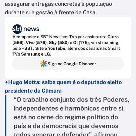
assegurar entregas concretas à população
durante sua gestão à frente da Casa.
Acompanhe o SBT News nas TVs por assinatura
Claro
(586)
,
Vivo (576)
,
Sky (580)
e
Oi (175)
, via streaming
pelo
+SBT
,
Site
e
YouTube
, além dos canais nas Smart
TVs
Samsung
e
LG
.
Siga no Google Discover
+Hugo Motta: saiba quem é o deputado eleito
presidente da Câmara
“O trabalho conjunto dos três Poderes,
independentes e harmônicos entre si,
está no cerne do regime político do
país e da democracia que devemos
todos venerar e defender”, afirmou