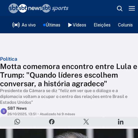
❮
voltar
Editorias
Ao vivo
Últimas
Vídeos
Eleições
Colunista
Política
Motta comemora encontro entre Lula e
Trump: "Quando líderes escolhem
conversar, a história agradece"
Presidente da Câmara se diz "feliz em ver que o diálogo e a
diplomacia voltam a ocupar o centro das relações entre Brasil e
Estados Unidos"
SBT News
S
26/10/2025, 13:51
• Atualizado há 9 mêses