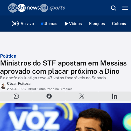
❮
voltar
Editorias
Ao vivo
Últimas
Vídeos
Eleições
Colunista
Política
Ministros do STF apostam em Messias
aprovado com placar próximo a Dino
Ex-chefe da Justiça teve 47 votos favoráveis no Senado
Cézar Feitoza
27/04/2026, 19:40
• Atualizado há 3 mêses