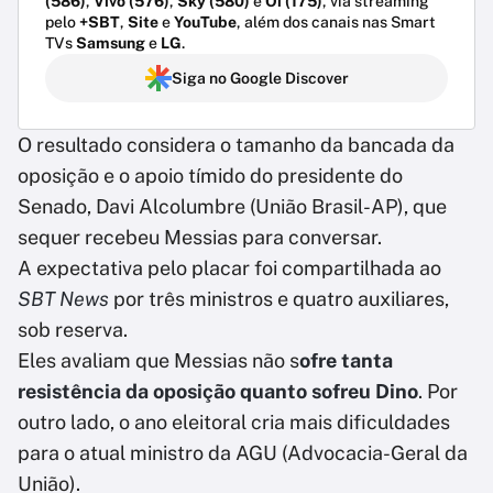
(586)
,
Vivo (576)
,
Sky (580)
e
Oi (175)
, via streaming
pelo
+SBT
,
Site
e
YouTube
, além dos canais nas Smart
TVs
Samsung
e
LG
.
Siga no Google Discover
O resultado considera o tamanho da bancada da
oposição e o apoio tímido do presidente do
Senado, Davi Alcolumbre (União Brasil-AP), que
sequer recebeu Messias para conversar.
A expectativa pelo placar foi compartilhada ao
SBT News
por três ministros e quatro auxiliares,
sob reserva.
Eles avaliam que Messias não s
ofre tanta
resistência da oposição quanto sofreu Dino
. Por
outro lado, o ano eleitoral cria mais dificuldades
para o atual ministro da AGU (Advocacia-Geral da
União).