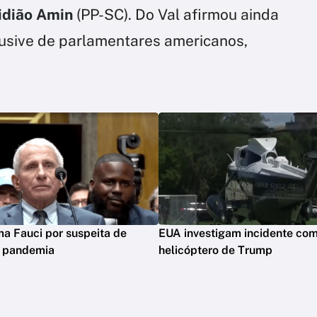
idião Amin
(PP-SC). Do Val afirmou ainda
lusive de parlamentares americanos,
ima Fauci por suspeita de
EUA investigam incidente co
m pandemia
helicóptero de Trump