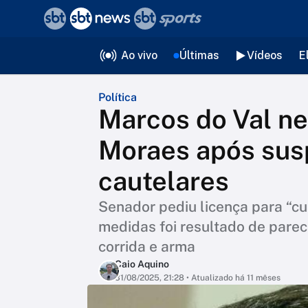
❮
voltar
Editorias
Ao vivo
Últimas
Vídeos
E
Política
Marcos do Val n
Moraes após sus
cautelares
Senador pediu licença para “cui
medidas foi resultado de parec
corrida e arma
Caio Aquino
31/08/2025, 21:28
• Atualizado há 11 mêses