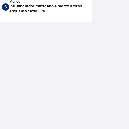
Mundo
Influenciador mexicano é morto a tiros
6
enquanto fazia live