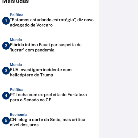
Mais lidas
Política
"Estamos estudando estratégia”, diz novo
1
advogado de Vorcaro
Mundo
Flórida intima Fauci por suspeita de
2
'lucrar' com pandemia
Mundo
EUA investigam incidente com
3
helicóptero de Trump
Política
PT fecha com ex-prefeita de Fortaleza
4
para o Senado no CE
Economia
CNI elogia corte da Selic, mas critica
5
nível dos juros