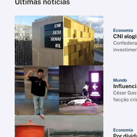
Últimas notícias
Economia
CNI elogi
Confederação co
investimen
Mundo
Influenci
César Gas
facção cr
Economia
Por dívid