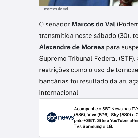
marcos do val
O senador
Marcos do Val
(Podem
transmitida neste sábado (30), te
Alexandre de Moraes
para suspe
Supremo Tribunal Federal (STF). 
restrições como o uso de tornozel
bancárias foi resultado da atua
internacional.
Acompanhe o SBT News nas TVs
(586)
,
Vivo (576)
,
Sky (580)
e
O
pelo
+SBT
,
Site
e
YouTube
, alé
TVs
Samsung
e
LG
.