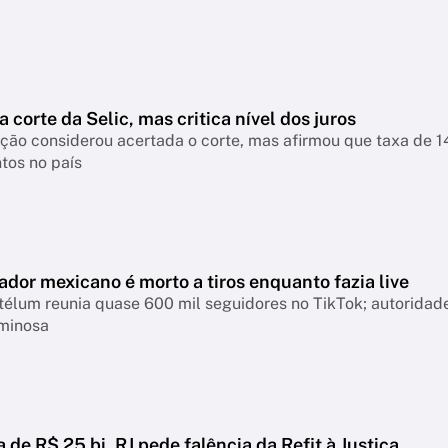
a corte da Selic, mas critica nível dos juros
nsiderou acertada o corte, mas afirmou que taxa de 14% continua pressionando empresas, famíl
tos no país
ador mexicano é morto a tiros enquanto fazia live
télum reunia quase 600 mil seguidores no TikTok; autoridad
iminosa
a de R$ 25 bi, RJ pede falência da Refit à Justiça