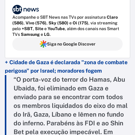
Acompanhe o SBT News nas TVs por assinatura
Claro
(586)
,
Vivo (576)
,
Sky (580)
e
Oi (175)
, via streaming
pelo
+SBT
,
Site
e
YouTube
, além dos canais nas Smart
TVs
Samsung
e
LG
.
Siga no Google Discover
+ Cidade de Gaza é declarada "zona de combate
perigosa" por Israel; moradores fogem
“O porta-voz do terror do Hamas, Abu
Ubaida, foi eliminado em Gaza e
enviado para se encontrar com todos
os membros liquidados do eixo do mal
do Irã, Gaza, Líbano e Iêmen no fundo
do inferno. Parabéns às FDI e ao Shin
Bet pela execução impecável. Em