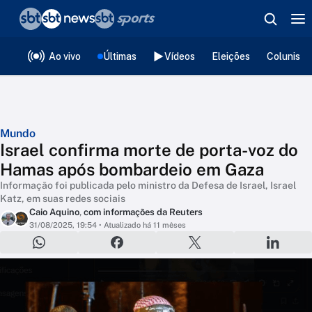
❮
voltar
Editorias
Ao vivo
Últimas
Vídeos
Eleições
Colunista
Mundo
Israel confirma morte de porta-voz do
Hamas após bombardeio em Gaza
Informação foi publicada pelo ministro da Defesa de Israel, Israel
Katz, em suas redes sociais
Caio Aquino
,
com informações da Reuters
31/08/2025, 19:54
• Atualizado há 11 mêses