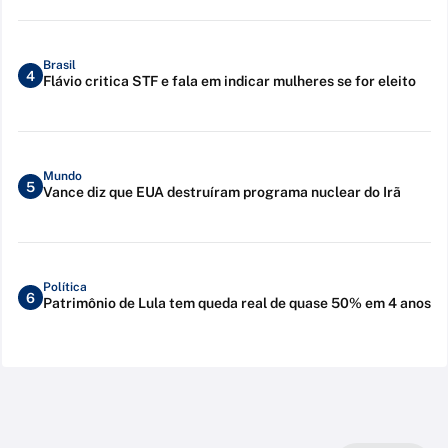
Brasil
4
Flávio critica STF e fala em indicar mulheres se for eleito
Mundo
5
Vance diz que EUA destruíram programa nuclear do Irã
Política
6
Patrimônio de Lula tem queda real de quase 50% em 4 anos