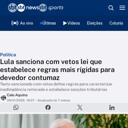
❮
voltar
Editorias
Ao vivo
Últimas
Vídeos
Eleições
Colunista
Política
Lula sanciona com vetos lei que
estabelece regras mais rígidas para
devedor contumaz
Texto sancionado com vetos define regras para caracterizar
inadimplência reiterada e estabelece sanções tributárias
Caio Aquino
09/01/2026, 18:07
• Atualizado há 7 mêses