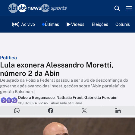
❮
voltar
Editorias
Ao vivo
Últimas
Vídeos
Eleições
Colunista
Política
Lula exonera Alessandro Moretti,
número 2 da Abin
Delegado da Polícia Federal passou a ser alvo de desconfiança do
governo após avanço das investigações sobre 'Abin paralela' da
gestão Bolsonaro
Débora Bergamasco
,
Nathalia Fruet
,
Gabriella Furquim
D
N
G
30/01/2024, 22:45
• Atualizado há 2 anos