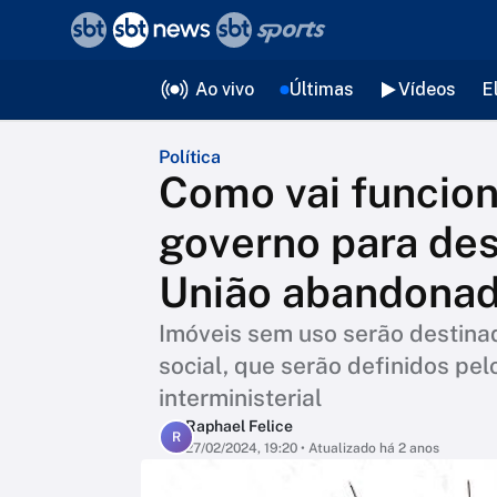
❮
voltar
Editorias
Ao vivo
Últimas
Vídeos
E
Política
Como vai funcio
governo para des
União abandonad
Imóveis sem uso serão destinad
social, que serão definidos pe
interministerial
Raphael Felice
R
27/02/2024, 19:20
• Atualizado há 2 anos