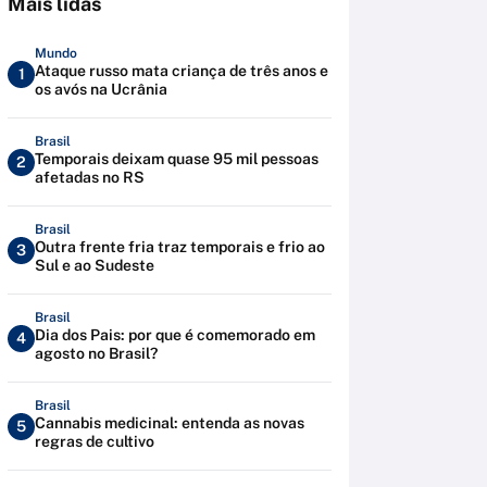
Mais lidas
Mundo
Ataque russo mata criança de três anos e
1
os avós na Ucrânia
Brasil
Temporais deixam quase 95 mil pessoas
2
afetadas no RS
Brasil
Outra frente fria traz temporais e frio ao
3
Sul e ao Sudeste
Brasil
Dia dos Pais: por que é comemorado em
4
agosto no Brasil?
Brasil
Cannabis medicinal: entenda as novas
5
regras de cultivo