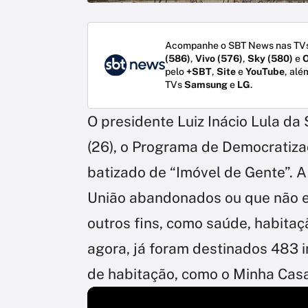
Acompanhe o SBT News nas TVs
(586)
,
Vivo (576)
,
Sky (580)
e
O
pelo
+SBT
,
Site
e
YouTube
, alé
TVs
Samsung
e
LG
.
O presidente Luiz Inácio Lula da S
(26), o Programa de Democratiz
batizado de “Imóvel de Gente”. A
União abandonados ou que não e
outros fins, como saúde, habitaç
agora, já foram destinados 483 
de habitação, como o Minha Casa