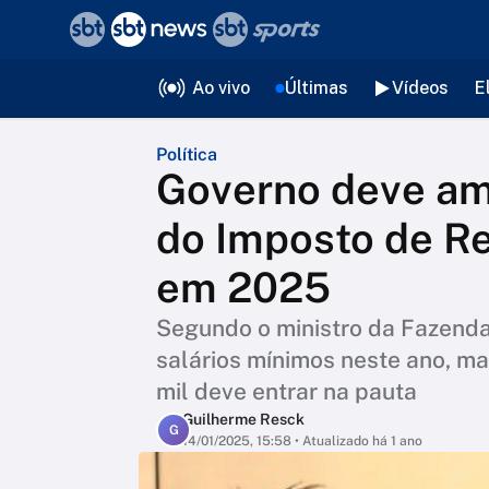
❮
voltar
Editorias
Ao vivo
Últimas
Vídeos
E
Política
Governo deve amp
do Imposto de R
em 2025
Segundo o ministro da Fazenda,
salários mínimos neste ano, m
mil deve entrar na pauta
Guilherme Resck
G
14/01/2025, 15:58
• Atualizado há 1 ano