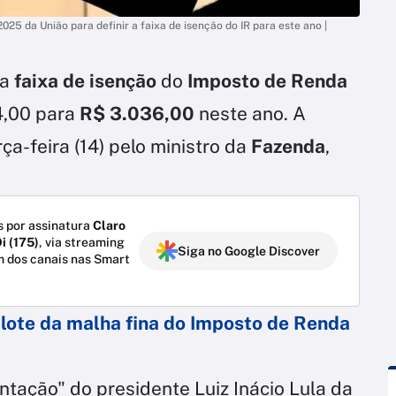
5 da União para definir a faixa de isenção do IR para este ano |
a
faixa de isenção
do
Imposto de Renda
4,00 para
R$ 3.036,00
neste ano. A
ça-feira (14) pelo ministro da
Fazenda
,
 por assinatura
Claro
i (175)
, via streaming
Siga no Google Discover
m dos canais nas Smart
 lote da malha fina do Imposto de Renda
ntação" do presidente Luiz Inácio Lula da