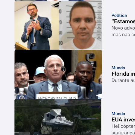
Política
"Estamos
Novo advo
mas não c
Mundo
Flórida i
Durante a
Mundo
EUA inve
Helicópte
segurança