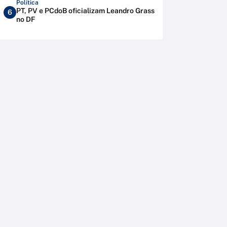
Política
PT, PV e PCdoB oficializam Leandro Grass
6
no DF