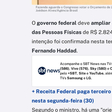
Fazenda aguarda o Congresso votar o Orçamento de 202
Joédson Alves/Agência Brasil
O
governo federal
deve
ampliar
das Pessoas Físicas
de R$ 2.82
intenção foi confirmada nesta ter
Fernando Haddad
.
Acompanhe o SBT News nas TVs
(586)
,
Vivo (576)
,
Sky (580)
e
O
pelo
+SBT
,
Site
e
YouTube
, alé
TVs
Samsung
e
LG
.
+ Receita Federal paga terceiro
nesta segunda-feira (30)
Segundo o ministro, há uma "orie