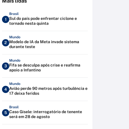
Mais lidas
Brasil
Sul do país pode enfrentar ciclone e
1
tornado nesta quinta
Mundo
Modelo de IA da Meta invade sistema
2
durante teste
Mundo
Fifa se desculpa após crise e reafirma
3
apoio a Infantino
Mundo
Avião perde 90 metros após turbulência e
4
17 deixa feridos
Brasil
Caso Gisele: interrogatório de tenente
5
será em 28 de agosto