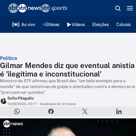
❮
voltar
Editorias
Ao vivo
Últimas
Vídeos
Eleições
Colunista
Política
Gilmar Mendes diz que eventual anistia
é 'ilegítima e inconstitucional'
Ministro do STF afirmou que Brasil deu "um belo exemplo para o
mundo" de que tentativas de golpe e atentados contra a democracia
"precisam ser punidos"
Sofia Pilagallo
15/09/2025, 22:17
• Atualizado há 10 mêses