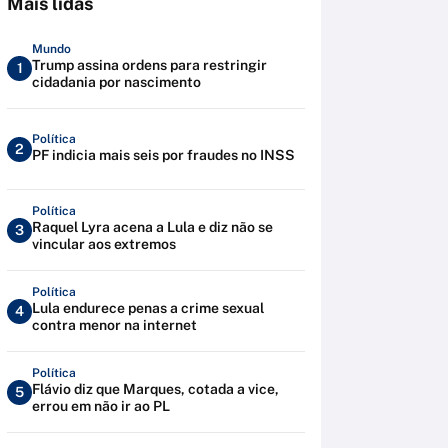
Mais lidas
Mundo
Trump assina ordens para restringir
1
cidadania por nascimento
Política
2
PF indicia mais seis por fraudes no INSS
Política
Raquel Lyra acena a Lula e diz não se
3
vincular aos extremos
Política
Lula endurece penas a crime sexual
4
contra menor na internet
Política
Flávio diz que Marques, cotada a vice,
5
errou em não ir ao PL