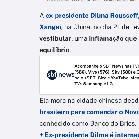
A
ex-presidente Dilma Rousseff,
Xangai
, na China, no dia 21 de 
vestibular
, uma
inflamação que 
equilíbrio
.
Acompanhe o SBT News nas TVs
(586)
,
Vivo (576)
,
Sky (580)
e
O
pelo
+SBT
,
Site
e
YouTube
, alé
TVs
Samsung
e
LG
.
Ela mora na cidade chinesa des
brasileiro para
comandar o Novo
conhecido como Banco do Brics.
+ Ex-presidente Dilma é intern