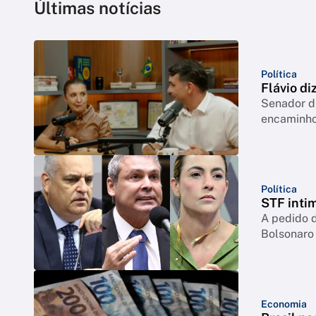
Últimas notícias
Política
Flávio di
Senador di
encaminho
Política
STF inti
A pedido d
Bolsonaro
Economia