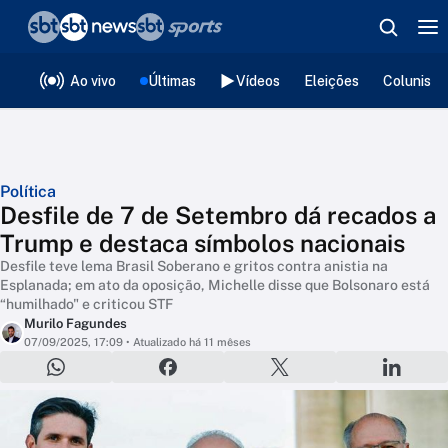
❮
voltar
Editorias
Ao vivo
Últimas
Vídeos
Eleições
Colunista
Política
Desfile de 7 de Setembro dá recados a
Trump e destaca símbolos nacionais
Desfile teve lema Brasil Soberano e gritos contra anistia na
Esplanada; em ato da oposição, Michelle disse que Bolsonaro está
“humilhado" e criticou STF
Murilo Fagundes
07/09/2025, 17:09
• Atualizado há 11 mêses