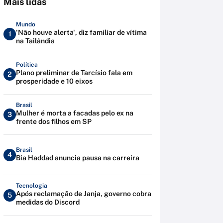
Mais lidas
Mundo
'Não houve alerta', diz familiar de vítima
1
na Tailândia
Política
Plano preliminar de Tarcísio fala em
2
prosperidade e 10 eixos
Brasil
Mulher é morta a facadas pelo ex na
3
frente dos filhos em SP
Brasil
4
Bia Haddad anuncia pausa na carreira
Tecnologia
Após reclamação de Janja, governo cobra
5
medidas do Discord