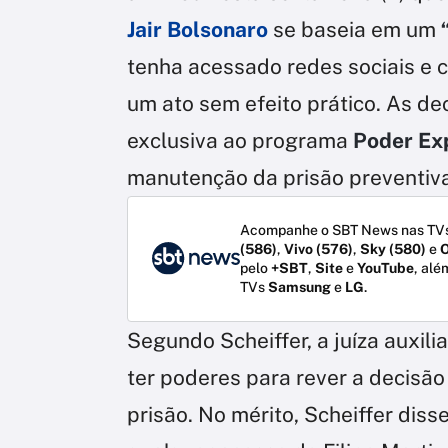
Jair Bolsonaro
se baseia em um
tenha acessado redes sociais e c
um ato sem efeito prático. As d
exclusiva ao programa
Poder Ex
manutenção da prisão preventiva
Acompanhe o SBT News nas TVs
(586)
,
Vivo (576)
,
Sky (580)
e
O
pelo
+SBT
,
Site
e
YouTube
, alé
TVs
Samsung
e
LG
.
Segundo Scheiffer, a juíza auxil
ter poderes para rever a decisão
prisão. No mérito, Scheiffer dis