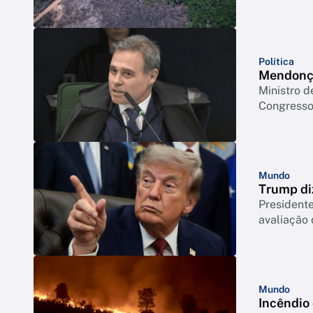
Política
Mendonça
Ministro d
Congresso 
Mundo
Trump di
Presidente
avaliação
Mundo
Incêndio