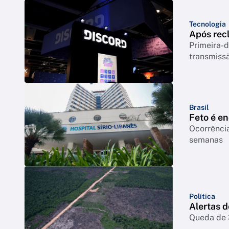
Tecnologia
Após rec
Primeira-d
transmiss
Brasil
Feto é e
Ocorrência
semanas
Política
Alertas 
Queda de 3