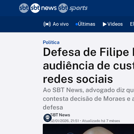
❮
voltar
Editorias
Ao vivo
Últimas
Vídeos
E
Política
Defesa de Filipe 
audiência de cus
redes sociais
Ao SBT News, advogado diz que 
contesta decisão de Moraes e af
defesa
SBT News
02/01/2026, 21:51
• Atualizado há 7 mêses