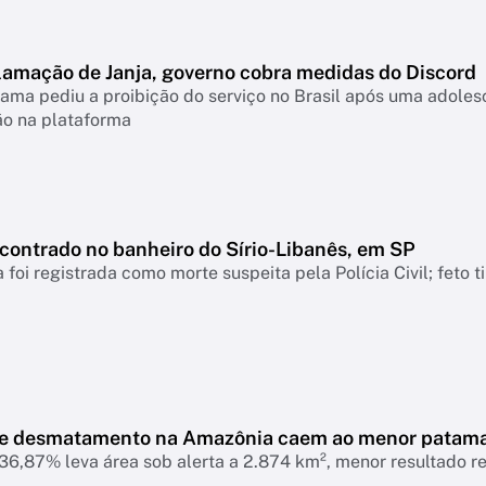
lamação de Janja, governo cobra medidas do Discord
ama pediu a proibição do serviço no Brasil após uma adolesc
ão na plataforma
ncontrado no banheiro do Sírio-Libanês, em SP
 foi registrada como morte suspeita pela Polícia Civil; feto 
de desmatamento na Amazônia caem ao menor patam
6,87% leva área sob alerta a 2.874 km², menor resultado r