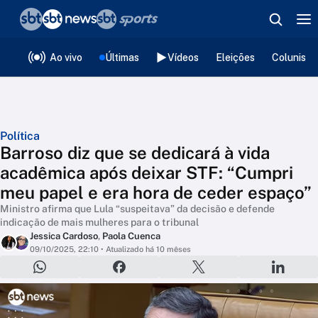
❮
voltar
Editorias
Ao vivo
Últimas
Vídeos
Eleições
Colunista
Política
Barroso diz que se dedicará à vida
acadêmica após deixar STF: “Cumpri
meu papel e era hora de ceder espaço”
Ministro afirma que Lula “suspeitava” da decisão e defende
indicação de mais mulheres para o tribunal
Jessica Cardoso
,
Paola Cuenca
09/10/2025, 22:10
• Atualizado há 10 mêses