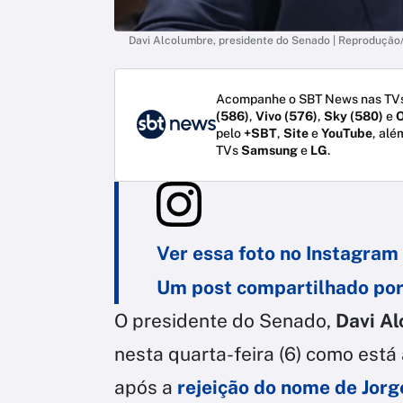
Davi Alcolumbre, presidente do Senado | Reproduçã
Acompanhe o SBT News nas TVs
(586)
,
Vivo (576)
,
Sky (580)
e
O
pelo
+SBT
,
Site
e
YouTube
, alé
TVs
Samsung
e
LG
.
Ver essa foto no Instagram
Um post compartilhado po
O presidente do Senado,
Davi A
nesta quarta-feira (6) como está
após a
rejeição do nome de Jor