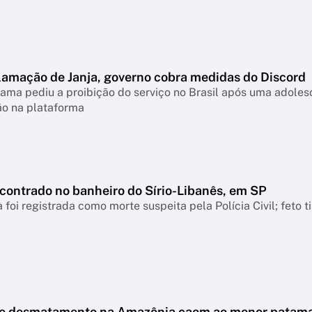
lamação de Janja, governo cobra medidas do Discord
ama pediu a proibição do serviço no Brasil após uma adolesc
ão na plataforma
ncontrado no banheiro do Sírio-Libanês, em SP
 foi registrada como morte suspeita pela Polícia Civil; feto 
de desmatamento na Amazônia caem ao menor patam