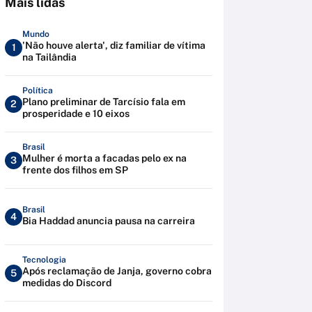
Mais lidas
Mundo
'Não houve alerta', diz familiar de vítima
1
na Tailândia
Política
Plano preliminar de Tarcísio fala em
2
prosperidade e 10 eixos
Brasil
Mulher é morta a facadas pelo ex na
3
frente dos filhos em SP
Brasil
4
Bia Haddad anuncia pausa na carreira
Tecnologia
Após reclamação de Janja, governo cobra
5
medidas do Discord