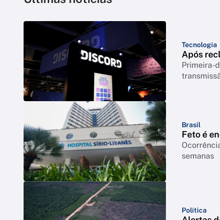
Tecnologia
Após rec
Primeira-d
transmiss
Brasil
Feto é e
Ocorrência
semanas
Política
Alertas 