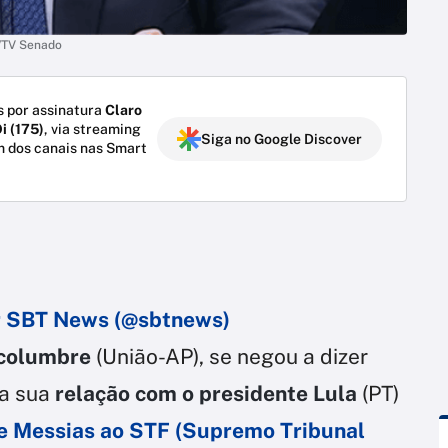
o/TV Senado
 por assinatura
Claro
i (175)
, via streaming
Siga no Google Discover
m dos canais nas Smart
r SBT News (@sbtnews)
lcolumbre
(União-AP), se negou a dizer
 a sua
relação com o presidente Lula
(PT)
ge Messias ao STF (Supremo Tribunal