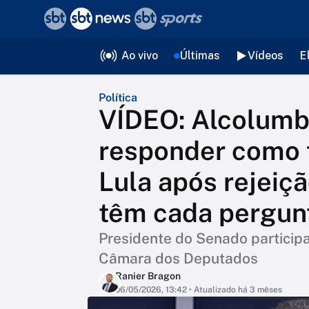
❮
voltar
Editorias
Ao vivo
Últimas
Vídeos
E
Política
VÍDEO: Alcolumb
responder como 
Lula após rejeiç
têm cada pergun
Presidente do Senado particip
Câmara dos Deputados
Ranier Bragon
06/05/2026, 13:42
• Atualizado há 3 mêses