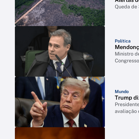
Queda de 3
Política
Mendonça
Ministro d
Congresso 
Mundo
Trump di
Presidente
avaliação