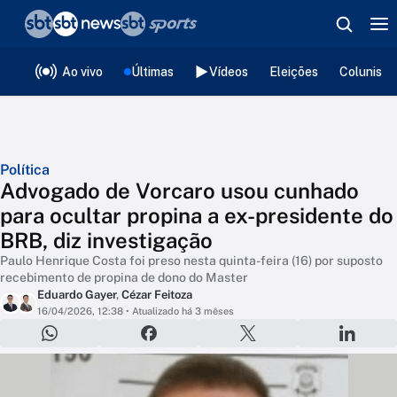
❮
voltar
Editorias
Ao vivo
Últimas
Vídeos
Eleições
Colunista
Política
Advogado de Vorcaro usou cunhado
para ocultar propina a ex-presidente do
BRB, diz investigação
Paulo Henrique Costa foi preso nesta quinta-feira (16) por suposto
recebimento de propina de dono do Master
Eduardo Gayer
,
Cézar Feitoza
16/04/2026, 12:38
• Atualizado há 3 mêses