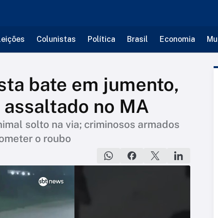
leições
Colunistas
Política
Brasil
Economia
Mu
sta bate em jumento,
 é assaltado no MA
nimal solto na via; criminosos armados
cometer o roubo