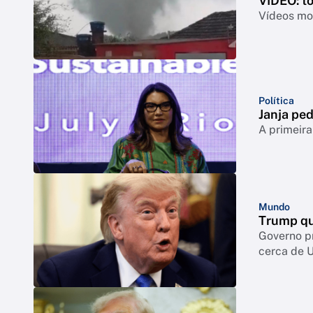
VÍDEO: t
Vídeos mos
Política
Janja ped
A primeira
Mundo
Trump qu
Governo p
cerca de 