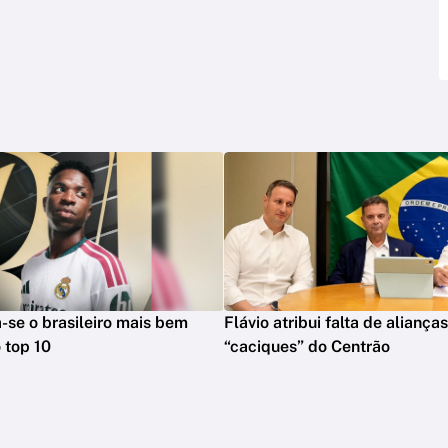
na-se o brasileiro mais bem
Flávio atribui falta de aliança
 top 10
“caciques” do Centrão