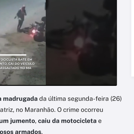
 na madrugada
da última segunda-feira (26)
atriz, no Maranhão. O crime ocorreu
m um jumento
,
caiu da motocicleta
e
nosos armados
.