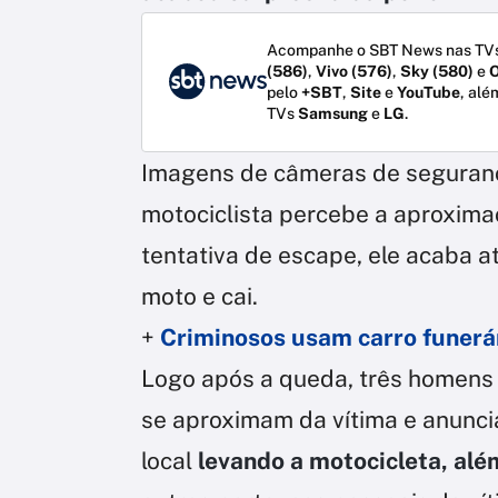
Acompanhe o SBT News nas TVs
(586)
,
Vivo (576)
,
Sky (580)
e
O
pelo
+SBT
,
Site
e
YouTube
, alé
TVs
Samsung
e
LG
.
Imagens de câmeras de seguran
motociclista percebe a aproximaç
tentativa de escape, ele acaba a
moto e cai.
+
Criminosos usam carro funerár
Logo após a queda, três homens
se aproximam da vítima e anunci
local
levando a motocicleta, alé