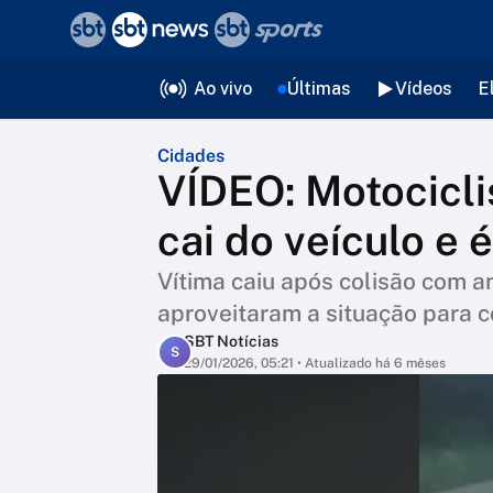
❮
voltar
Editorias
Ao vivo
Últimas
Vídeos
E
Cidades
VÍDEO: Motocicli
cai do veículo e
Vítima caiu após colisão com a
aproveitaram a situação para 
SBT Notícias
S
29/01/2026, 05:21
• Atualizado há 6 mêses