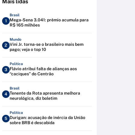
Mais lidas
Brasil
Mega-Sena 3.041: prêmio acumula para
1
R$ 165 milhões
Mundo
Vini Jr. torna-se o brasileiro mais bem
2
pago; veja o top 10
Política
Flávio atribui falta de alianças aos
3
“caciques” do Centrão
Brasil
Tenente da Rota apresenta melhora
4
neurológica, diz boletim
Política
Durigan: acusação de inércia da União
5
sobre BRB é descabida