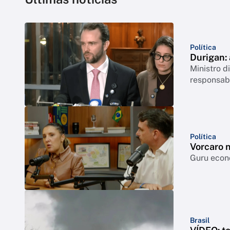
Política
Durigan:
Ministro 
responsabi
Política
Vorcaro 
Guru econô
Brasil