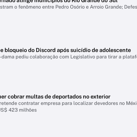
ornado atinge municípios do Rio Grande do Sul
tram o fenômeno entre Pedro Osório e Arroio Grande; Defesa
e bloqueio do Discord após suicídio de adolescente
-dama pediu colaboração com Legislativo para tirar a plataf
er cobrar multas de deportados no exterior
retende contratar empresa para localizar devedores no Mé
US$ 423 milhões