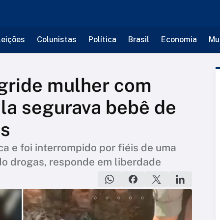
leições
Colunistas
Política
Brasil
Economia
Mu
gride mulher com
la segurava bebê de
ás
a e foi interrompido por fiéis de uma
ado drogas, responde em liberdade