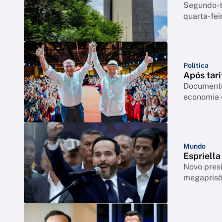
Segundo-te
quarta-feir
Política
Após tari
Documento
economia 
Mundo
Espriell
Novo pres
megapris