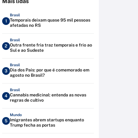
Mais lidas
Brasil
Temporais deixam quase 95 mil pessoas
1
afetadas no RS
Brasil
Outra frente fria traz temporais e frio ao
2
Sul e ao Sudeste
Brasil
Dia dos Pais: por que é comemorado em
3
agosto no Brasil?
Brasil
Cannabis medicinal: entenda as novas
4
regras de cultivo
Mundo
Imigrantes abrem startups enquanto
5
Trump fecha as portas