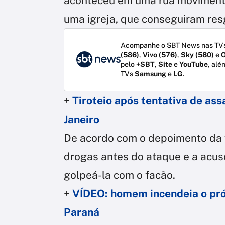
aconteceu em uma rua movimenta
uma igreja, que conseguiram resg
Acompanhe o SBT News nas TVs
(586)
,
Vivo (576)
,
Sky (580)
e
O
pelo
+SBT
,
Site
e
YouTube
, alé
TVs
Samsung
e
LG
.
+
Tiroteio após tentativa de ass
Janeiro
De acordo com o depoimento da v
drogas antes do ataque e a acus
golpeá-la com o facão.
+
VÍDEO: homem incendeia o próp
Paraná