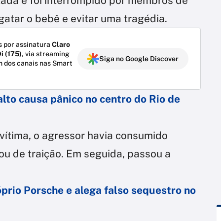
da e foi interrompido por membros de
atar o bebê e evitar uma tragédia.
 por assinatura
Claro
i (175)
, via streaming
Siga no Google Discover
m dos canais nas Smart
alto causa pânico no centro do Rio de
ítima, o agressor havia consumido
ou de traição. Em seguida, passou a
rio Porsche e alega falso sequestro no