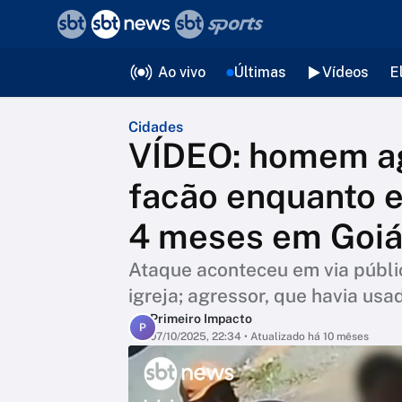
❮
voltar
Editorias
Ao vivo
Últimas
Vídeos
E
Cidades
VÍDEO: homem a
facão enquanto e
4 meses em Goi
Ataque aconteceu em via públic
igreja; agressor, que havia us
Primeiro Impacto
P
07/10/2025, 22:34
• Atualizado há 10 mêses