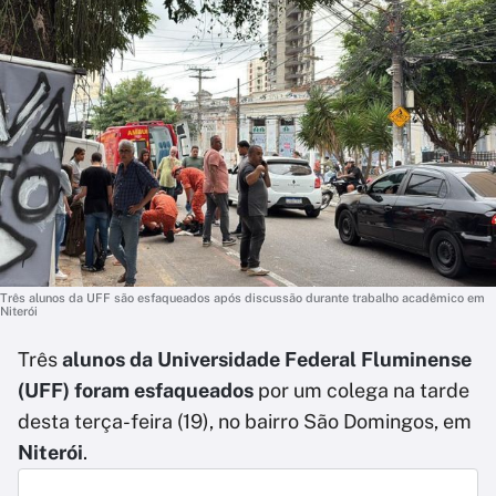
Três alunos da UFF são esfaqueados após discussão durante trabalho acadêmico em
Niterói
Três
alunos da Universidade Federal Fluminense
(UFF) foram esfaqueados
por um colega na tarde
desta terça-feira (19), no bairro São Domingos, em
Niterói
.