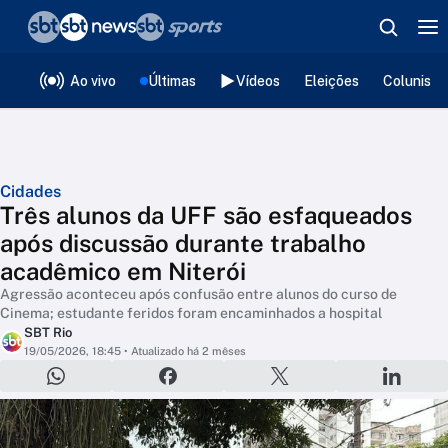
❮
voltar
Editorias
Ao vivo
Últimas
Vídeos
Eleições
Colunista
Cidades
Três alunos da UFF são esfaqueados
após discussão durante trabalho
acadêmico em Niterói
Agressão aconteceu após confusão entre alunos do curso de
Cinema; estudante feridos foram encaminhados a hospital
SBT Rio
19/05/2026, 18:45
• Atualizado há 2 mêses